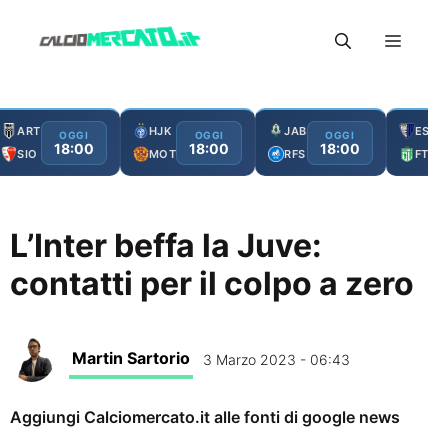
Vai
Menu
al
contenuto
ART
HJK
JAB
ESC
OGGI
OGGI
OGGI
18:00
18:00
18:00
SIO
MOT
RFS
FTA
L’Inter beffa la Juve:
contatti per il colpo a zero
Martin Sartorio
3 Marzo 2023 - 06:43
Aggiungi Calciomercato.it alle fonti di google news