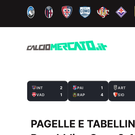
Vai
al
contenuto
2
1
INT
PAI
ART
1
4
VAD
RAP
SIO
PAGELLE E TABELLIN