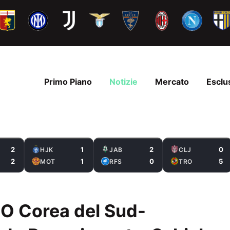
Primo Piano
Notizie
Mercato
Esclu
2
1
2
0
HJK
JAB
CLJ
2
1
0
5
MOT
RFS
TRO
O Corea del Sud-