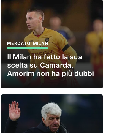
MERCATO
,
MILAN
Il Milan ha fatto la sua
scelta su Camarda,
Amorim non ha più dubbi