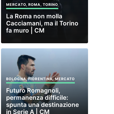
MERCATO
,
ROMA
,
TORINO
La Roma non molla
Cacciamani, ma il Torino
fa muro | CM
BOLOGNA
,
FIORENTINA
,
MERCATO
Futuro Romagnoli,
permanenza difficile:
spunta una destinazione
in Serie A | CM