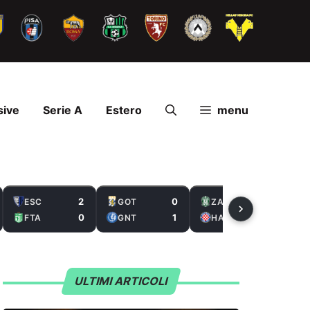
sive
Serie A
Estero
menu
2
0
2
ESC
GOT
ZAL
0
1
5
FTA
GNT
HAS
ULTIMI ARTICOLI