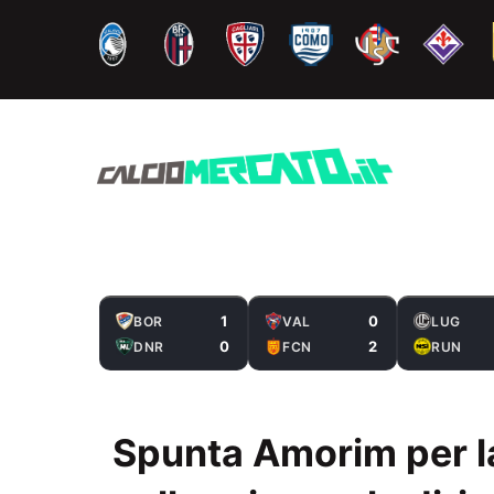
Vai
al
contenuto
1
0
BOR
VAL
LUG
0
2
DNR
FCN
RUN
Spunta Amorim per la