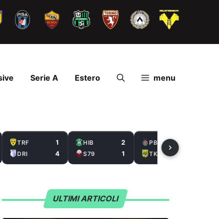
sive
Serie A
Estero
menu
1
2
3
TRF
HIB
PBE
4
1
0
DRI
S79
TKO
ULTIMI ARTICOLI