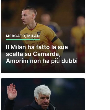
MERCATO
,
MILAN
Il Milan ha fatto la sua
scelta su Camarda,
Amorim non ha più dubbi