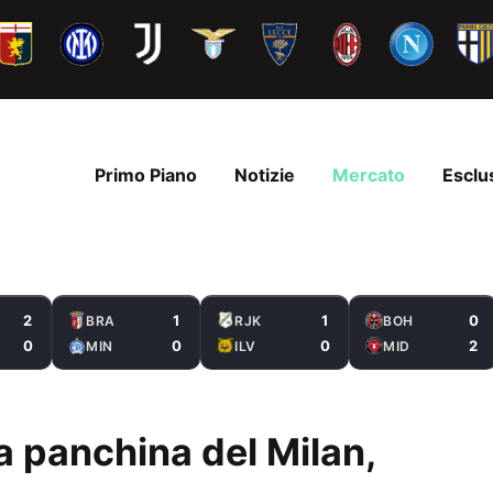
Primo Piano
Notizie
Mercato
Esclu
2
1
1
0
BRA
RJK
BOH
0
0
0
2
MIN
ILV
MID
 panchina del Milan,