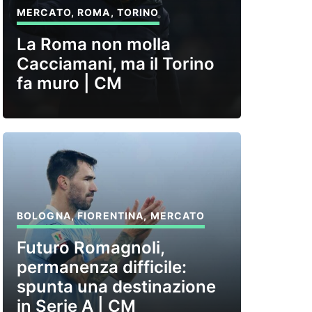
MERCATO
,
ROMA
,
TORINO
La Roma non molla
Cacciamani, ma il Torino
fa muro | CM
BOLOGNA
,
FIORENTINA
,
MERCATO
Futuro Romagnoli,
permanenza difficile:
spunta una destinazione
in Serie A | CM