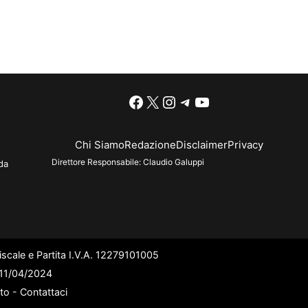
Facebook
X
Instagram
Telegram
YouTube
Chi Siamo
Redazione
Disclaimer
Privacy
Direttore Responsabile:
Claudio Galuppi
da
scale e Partita I.V.A. 12279101005
l 11/04/2024
ato -
Contattaci