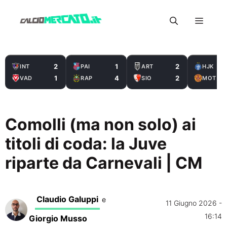
Vai
Menu
al
contenuto
2
1
2
INT
PAI
ART
HJK
1
4
2
VAD
RAP
SIO
MOT
Comolli (ma non solo) ai
titoli di coda: la Juve
riparte da Carnevali | CM
Claudio Galuppi
e
11 Giugno 2026 -
16:14
Giorgio Musso