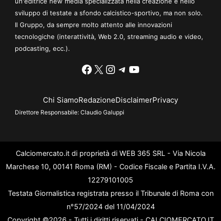
un'editrice new media specializzata nella creazione e nello
sviluppo di testate a sfondo calcistico-sportivo, ma non solo.
Il Gruppo, da sempre molto attento alle innovazioni
tecnologiche (interattività, Web 2.0, streaming audio e video,
podcasting, ecc.).
Facebook
X
Instagram
Telegram
YouTube
Chi Siamo
Redazione
Disclaimer
Privacy
Direttore Responsabile:
Claudio Galuppi
Calciomercato.it di proprietà di WEB 365 SRL - Via Nicola
Marchese 10, 00141 Roma (RM) - Codice Fiscale e Partita I.V.A.
12279101005
Testata Giornalistica registrata presso il Tribunale di Roma con
n°57/2024 del 11/04/2024
Copyright ©2026 - Tutti i diritti riservati - CALCIOMERCATO.IT