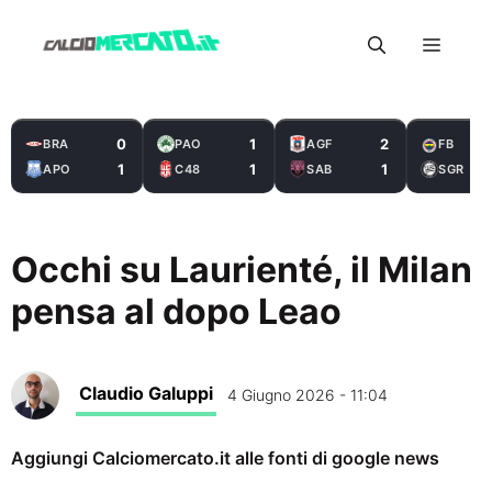
Vai
Menu
al
contenuto
0
1
2
BRA
PAO
AGF
FB
1
1
1
APO
C48
SAB
SGR
Occhi su Laurienté, il Milan
pensa al dopo Leao
Claudio Galuppi
4 Giugno 2026 - 11:04
Aggiungi Calciomercato.it alle fonti di google news