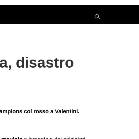
y
a, disastro
s
q
h
e
hampions col rosso a Valentini.