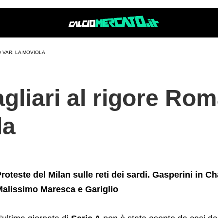
+la+moviola
 VAR: LA MOVIOLA
agliari al rigore Rom
la
roteste del Milan sulle reti dei sardi. Gasperini in C
alissimo Maresca e Gariglio