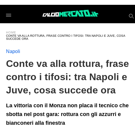
Conte+va+alla+rottura%2C+frase+contro+i+tifosi%3A+tra+N
calciomercatoit
/2025/04/19/conte-
va-
alla-
rottura-
HOME
frase-
CONTE VA ALLA ROTTURA, FRASE CONTRO I TIFOSI: TRA NAPOLI E JUVE, COSA
contro-
SUCCEDE ORA
i-
tifosi-
Napoli
tra-
napoli-
Conte va alla rottura, frase
e-
juve-
cosa-
contro i tifosi: tra Napoli e
succede-
ora/amp/
Juve, cosa succede ora
La vittoria con il Monza non placa il tecnico che
sbotta nel post gara: rottura con gli azzurri e
bianconeri alla finestra