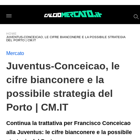
Juventus-
Conceicao%2C+le+cifre+bianconere+e+la+possibile+strateg
calciomercatoit
/2024/08/17/juventus-
conceicao-
le-
HOME
cifre-
JUVENTUS-CONCEICAO, LE CIFRE BIANCONERE E LA POSSIBILE STRATEGIA
bianconere-
DEL PORTO | CM.IT
e-
la-
Mercato
possibile-
strategia-
Juventus-Conceicao, le
del-
porto-
cm-
cifre bianconere e la
it/amp/
possibile strategia del
Porto | CM.IT
Continua la trattativa per Francisco Conceicao
alla Juventus: le cifre bianconere e la possibile