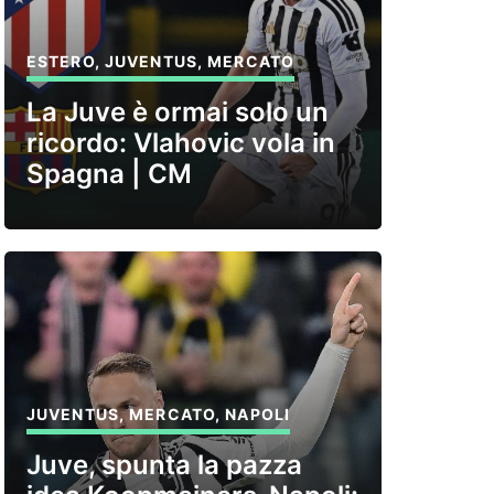
ESTERO
,
JUVENTUS
,
MERCATO
La Juve è ormai solo un
ricordo: Vlahovic vola in
Spagna | CM
JUVENTUS
,
MERCATO
,
NAPOLI
Juve, spunta la pazza