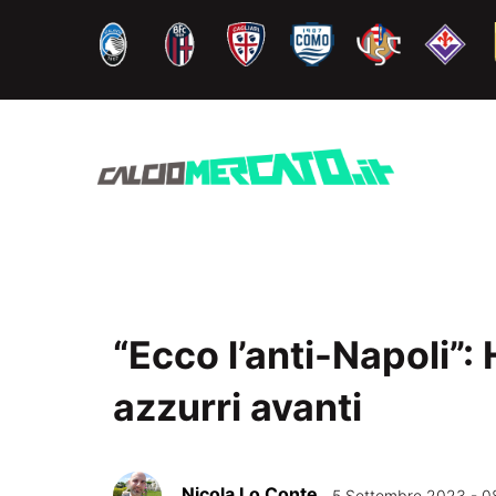
Vai
al
contenuto
“Ecco l’anti-Napoli”:
azzurri avanti
Nicola Lo Conte
5 Settembre 2023 - 0