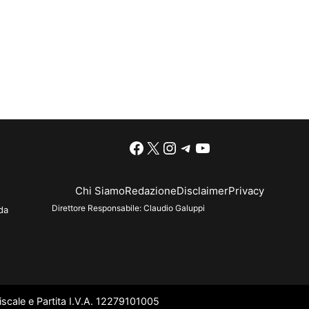
Facebook
X
Instagram
Telegram
YouTube
Chi Siamo
Redazione
Disclaimer
Privacy
Direttore Responsabile:
Claudio Galuppi
da
scale e Partita I.V.A. 12279101005