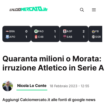
Vai
Menu
al
contenuto
0
1
2
BRA
PAO
AGF
FB
1
1
1
APO
C48
SAB
SGR
Quaranta milioni o Morata:
irruzione Atletico in Serie A
Nicola Lo Conte
18 Febbraio 2023 - 12:55
Aggiungi Calciomercato.it alle fonti di google news