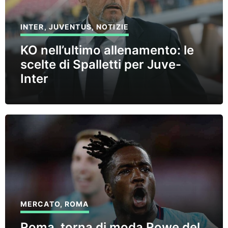
INTER
,
JUVENTUS
,
NOTIZIE
KO nell’ultimo allenamento: le
scelte di Spalletti per Juve-
Inter
MERCATO
,
ROMA
Roma, torna di moda Rowe del