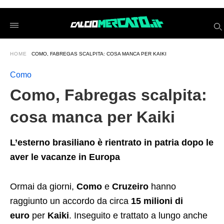
Como%2C+Fabregas+scalpita%3A+cosa+manca+per+Kaiki
calciomercatoit
/2026/06/15/como-
fabregas-
scalpita-
cosa-
HOME
COMO, FABREGAS SCALPITA: COSA MANCA PER KAIKI
manca-
per-
kaiki/amp/
Como
Como, Fabregas scalpita:
cosa manca per Kaiki
L’esterno brasiliano è rientrato in patria dopo le
aver le vacanze in Europa
Ormai da giorni,
Como
e
Cruzeiro
hanno
raggiunto un accordo da circa
15 milioni di
euro
per
Kaiki
. Inseguito e trattato a lungo anche