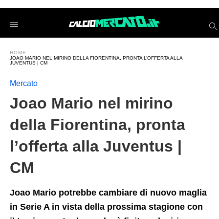
Joao+Mario+nel+mirino+della+Fiorentina%2C+pronta+l%26
calciomercatoit
/2026/06/13/joao-
mario-
nel-
mirino-
HOME
della-
JOAO MARIO NEL MIRINO DELLA FIORENTINA, PRONTA L’OFFERTA ALLA
fiorentina-
JUVENTUS | CM
pronta-
lofferta-
Mercato
alla-
juventus-
Joao Mario nel mirino
cm/amp/
della Fiorentina, pronta
l’offerta alla Juventus |
CM
Joao Mario potrebbe cambiare di nuovo maglia
in Serie A in vista della prossima stagione con