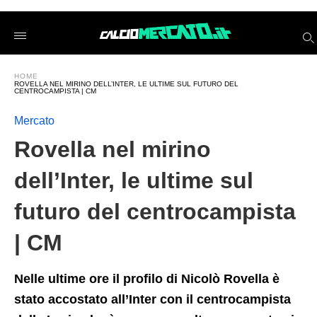
Rovella+nel+mirino+dell%26%238217%3BInter%2C+le+ultime
calciomercatoit
/2026/06/11/rovella-
nel-
mirino-
dellinter-
HOME
le-
ROVELLA NEL MIRINO DELL’INTER, LE ULTIME SUL FUTURO DEL
ultime-
CENTROCAMPISTA | CM
sul-
futuro-
Mercato
del-
centrocampista-
Rovella nel mirino
cm/amp/
dell’Inter, le ultime sul
futuro del centrocampista
| CM
Nelle ultime ore il profilo di Nicolò Rovella è
stato accostato all’Inter con il centrocampista