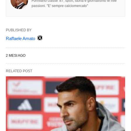
Formiano classe '87, sport, storia e giornalismo le mie
passioni. "E' sempre calciomercato"
PUBLISHED BY
Raffaele Amato
2 MESI AGO
RELATED POST