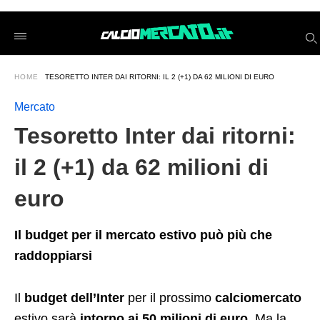
Tesoretto+Inter+dai+ritorni%3A+il+2+%28%2B1%29+da+62+mil
calciomercatoit
/2026/05/29/tesoretto-
inter-
dai-
ritorni-
HOME
TESORETTO INTER DAI RITORNI: IL 2 (+1) DA 62 MILIONI DI EURO
il-
2-
1-
Mercato
da-
62-
Tesoretto Inter dai ritorni:
milioni-
di-
il 2 (+1) da 62 milioni di
euro/amp/
euro
Il budget per il mercato estivo può più che
raddoppiarsi
Il
budget dell’Inter
per il prossimo
calciomercato
estivo sarà
intorno ai 50 milioni di euro
. Ma la