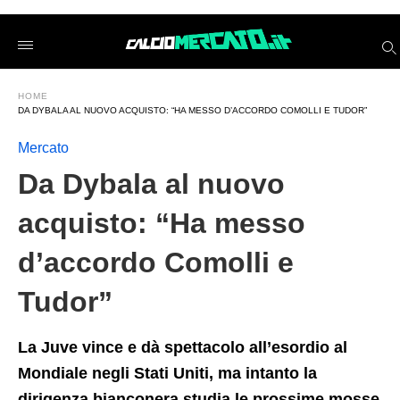
Da+Dybala+al+nuovo+acquisto%3A+%26%238220%3BHa+m
calciomercatoit
/2025/06/19/da-
dybala-
al-
nuovo-
HOME
acquisto-
DA DYBALA AL NUOVO ACQUISTO: “HA MESSO D’ACCORDO COMOLLI E TUDOR”
ha-
messo-
daccordo-
Mercato
comolli-
e-
Da Dybala al nuovo
tudor/amp/
acquisto: “Ha messo
d’accordo Comolli e
Tudor”
La Juve vince e dà spettacolo all’esordio al
Mondiale negli Stati Uniti, ma intanto la
dirigenza bianconera studia le prossime mosse