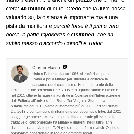
siano presenti. C’è anche un prezzo che prima non
c’era:
40 milioni
di euro. Credo che la Juve possa
valutarlo 30, la distanza è importante ma è una
pista da monitorare
perché forse è il primo vero
nome, a parte
Gyokeres
e
Osimhen
, che ha
subito messo d’accordo Comolli e Tudor
“.
Giorgio Musso
Nato a Palermo classe 1986, si trasferisce prima a
Roma e poi a Milano per studiare e coltivare la
passione per il giornalismo. Entra a far parte della
famiglia di Calciomercato.it nel 2006 coniugando studio e lavoro e
nel 2015 ottiene la laurea magistrale in Scienze dell’Informazione e
dell’Editoria all’università di Roma Tor Vergata. Giornalista
pubblicista dal 2015, vanta al momento più di 10000 articoli firmati.
Dal 2018 diventa inviato di riferimento per Juventus e Inter, dal 2021
si aggiunge anche il Monza. In prima linea durante gli eventi e le
trattative di calciomercato tra Milano e dintorni, negli ultimi anni
diventa anche inviato per TvPlay.it sulla piattaforma twitch. Ospite e
opinionista occasionale in radio ed emittenti locali