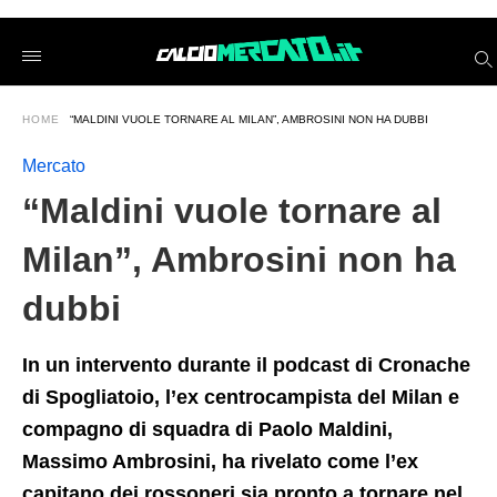
%26%238220%3BMaldini+vuole+tornare+al+Milan%26%238
calciomercatoit
/2026/05/20/maldini-
vuole-
tornare-
al-
HOME
“MALDINI VUOLE TORNARE AL MILAN”, AMBROSINI NON HA DUBBI
milan-
ambrosini-
non-
Mercato
ha-
dubbi/amp/
“Maldini vuole tornare al
Milan”, Ambrosini non ha
dubbi
In un intervento durante il podcast di Cronache
di Spogliatoio, l’ex centrocampista del Milan e
compagno di squadra di Paolo Maldini,
Massimo Ambrosini, ha rivelato come l’ex
capitano dei rossoneri sia pronto a tornare nel