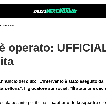
a+stagione+%C3%A8+finita
GIONE È FINITA
i è operato: UFFICIA
ita
nnuncio del club: “L’intervento è stato eseguito da
arcellona”. Il giocatore sui social: “È stata una decis
egola pesante per il club. Il
capitano della squadra
si è