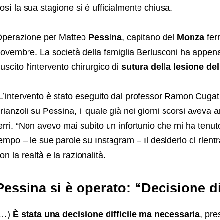
osì la sua stagione si è ufficialmente chiusa.
perazione per Matteo
Pessina
, capitano del
Monza
ferm
ovembre. La società della famiglia Berlusconi ha appena 
iuscito l’intervento chirurgico di
sutura della lesione de
L’intervento è stato eseguito dal professor Ramon Cuga
rianzoli su Pessina, il quale già nei giorni scorsi aveva
erri. “Non avevo mai subito un infortunio che mi ha tenut
empo – le sue parole su Instagram – Il desiderio di rientrar
on la realtà e la razionalità.
Pessina si è operato: “Decisione di
(…)
È stata una decisione difficile ma necessaria
, pre