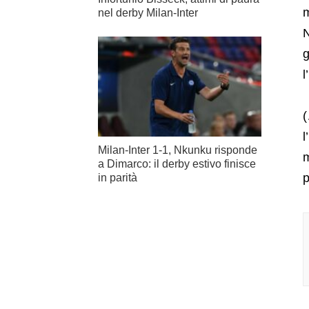
m
nel derby Milan-Inter
N
g
l
(
l
Milan-Inter 1-1, Nkunku risponde
m
a Dimarco: il derby estivo finisce
p
in parità