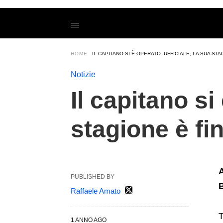
Il+capitano+si+%C3%A8+operato%3A+UFFICIALE%2C+la+su
calciomercatoit
/2025/03/25/il-
capitano-
si-
e-
HOME
IL CAPITANO SI È OPERATO: UFFICIALE, LA SUA STA
operato-
ufficiale-
la-
Notizie
sua-
stagione-
Il capitano s
e-
finita/amp/
stagione è fin
A
PUBLISHED BY
B
Raffaele Amato
T
1 ANNO AGO