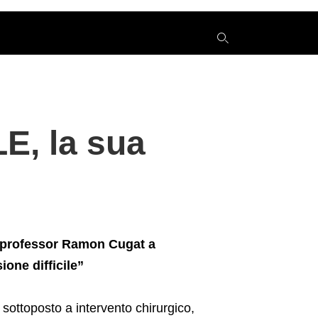
y
LE, la sua
s
q
h
e
l professor Ramon Cugat a
ione difficile”
 sottoposto a intervento chirurgico,