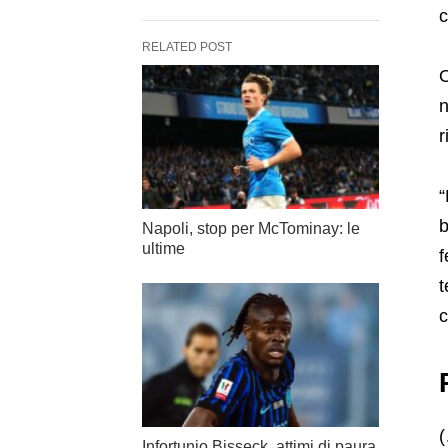
c
RELATED POST
O
n
r
“
b
Napoli, stop per McTominay: le
ultime
f
t
c
Infortunio Bisseck, attimi di paura