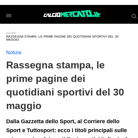
Rassegna+stampa%2C+le+prime+pagine+dei+quotidiani+spor
calciomercatoit
/2024/05/30/rassegna-
stampa-
le-
prime-
HOME
pagine-
RASSEGNA STAMPA, LE PRIME PAGINE DEI QUOTIDIANI SPORTIVI DEL 30
dei-
MAGGIO
quotidiani-
sportivi-
Notizie
del-
30-
Rassegna stampa, le
maggio-
2/amp/
prime pagine dei
quotidiani sportivi del 30
maggio
Dalla Gazzetta dello Sport, al Corriere dello
Sport e Tuttosport: ecco i titoli principali sulle